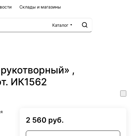
вости
Склады и магазины
Каталог
рукотворный» ,
рт. ИК1562
ая
2 560 руб.