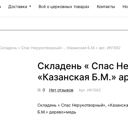
а
Доставка
Всё о церковных товарах
Контакты
Но
Складень « Спас Нерукотворный» , «Казанская Б.М.» арт. ИК1562
Складень « Спас Не
«Казанская Б.М.» а
0
Нет отзывов
Арт.
ИК1562
Складень « Спас Нерукотворный», «Казанск
Б.М.» дерево+медь