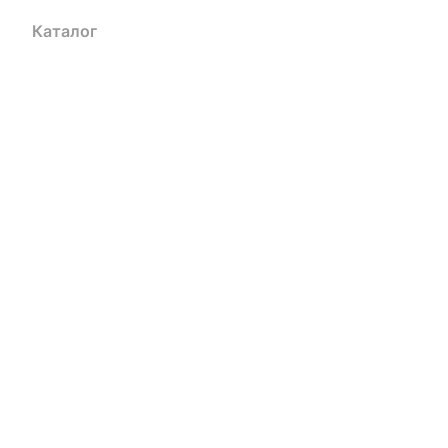
Каталог
Акции
Бренды
Услуги
Блог
Условия оплаты
Ус
Гарантия на товар
Документы
Оферта