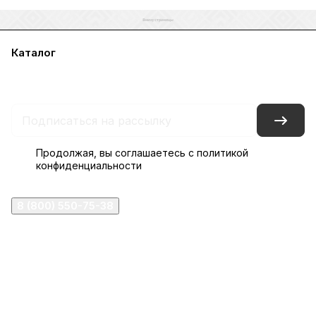
Каталог
Акции
Бренды
Услуги
Блог
Условия оплаты
Условия доставки
Контакты
Магазины
Гарантия на товар
Документы
Оферта
Продолжая, вы соглашаетесь с
политикой
конфиденциальности
8 (800) 550-75-38
ermogen@ermogen.ru
107199
,
г. Москва
,
Черницынский пр-д, д. 3, с. 11
191167
,
г. Санкт-Петербург
,
набережная Обводного
канала, 7Б