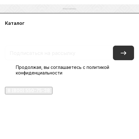
Каталог
Акции
Бренды
Услуги
Блог
Условия оплаты
Условия доставки
Контакты
Магазины
Гарантия на товар
Документы
Оферта
Продолжая, вы соглашаетесь с
политикой
конфиденциальности
8 (800) 550-75-38
ermogen@ermogen.ru
107199
,
г. Москва
,
Черницынский пр-д, д. 3, с. 11
191167
,
г. Санкт-Петербург
,
набережная Обводного
канала, 7Б