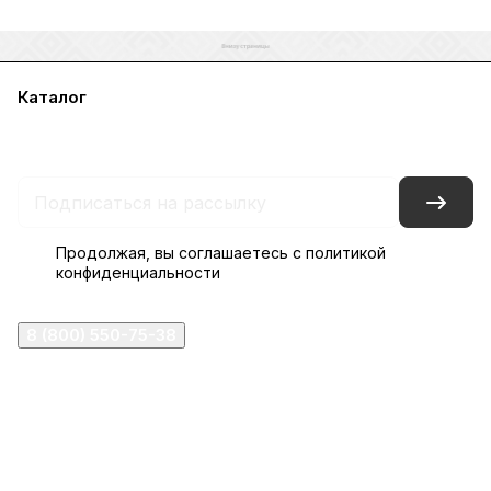
Каталог
Акции
Бренды
Услуги
Блог
Условия оплаты
Условия доставки
Контакты
Магазины
Гарантия на товар
Документы
Оферта
Продолжая, вы соглашаетесь с
политикой
конфиденциальности
8 (800) 550-75-38
ermogen@ermogen.ru
107199
,
г. Москва
,
Черницынский пр-д, д. 3, с. 11
191167
,
г. Санкт-Петербург
,
набережная Обводного
канала, 7Б