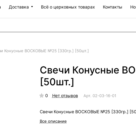
а
Доставка
Всё о церковных товарах
Контакты
Но
чи Конусные ВОСКОВЫЕ №25 [330гр.] [50шт.]
Свечи Конусные В
[50шт.]
0
Нет отзывов
Арт.
02-03-16-01
Свечи Конусные ВОСКОВЫЕ №25 [330гр.] [50
Все описание