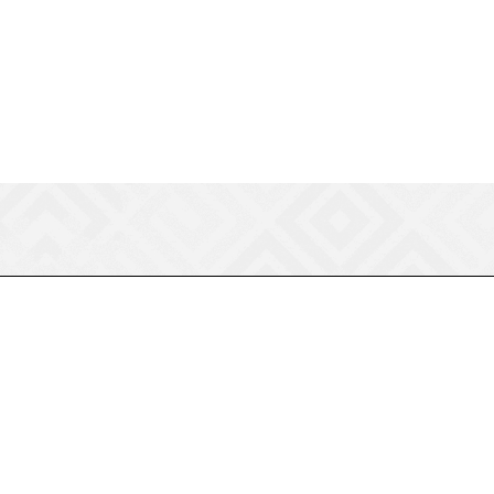
8 (800) 550-75-38
ermogen@ermogen.ru
107199
,
г. Москва
,
Черницынский пр-д,
д. 3, с. 11