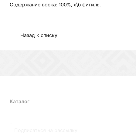
Содержание воска: 100%, х\б фитиль.
Назад к списку
Каталог
Акции
Бренды
Услуги
Блог
Условия оплаты
Ус
Гарантия на товар
Документы
Оферта