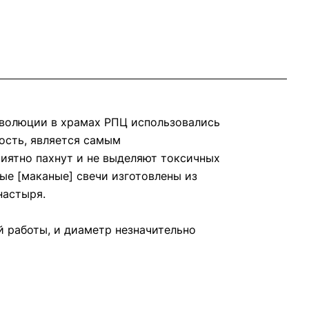
еволюции в храмах РПЦ использовались
мость, является самым
иятно пахнут и не выделяют токсичных
ные [маканые] свечи изготовлены из
настыря.
ой работы, и диаметр незначительно