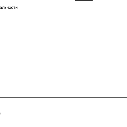
альности
6