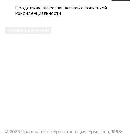
Продолжая, вы соглашаетесь с
политикой
конфиденциальности
8 (800) 550-75-38
ermogen@ermogen.ru
107199
,
г. Москва
,
Черницынский пр-д, д. 3, с. 11
191167
,
г. Санкт-Петербург
,
набережная Обводного
канала, 7Б
630132
,
г. Новосибирск
,
ул. Челюскинцев 44
Церковная лавка: г.Москва, Арбатская площадь, 4
Покупки со склада завода: Московская область,
Орехово-Зуевский р-н, дер. Кабаново, д.144
© 2026 Православное Братство сщмч. Ермогена, 1993-