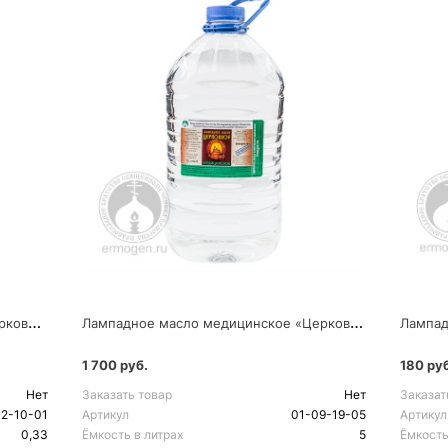
Л
ампадное масло вазелиновое «Церковное» 0,33 л [вязкость 30]
Л
ампадное масло медицинское «Церковное» 5 л [вязкость 40]
1 700 руб.
180 руб
Нет
Заказать товар
Нет
Заказат
02-10-01
Артикул
01-09-19-05
Артикул
0,33
Ёмкость в литрах
5
Ёмкость