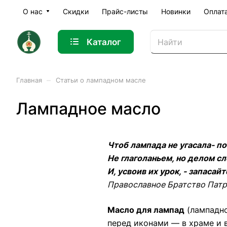
О нас
Скидки
Прайс-листы
Новинки
Оплат
Каталог
–
Главная
Статьи о лампадном масле
Лампадное масло
Чтоб лампада не угасала- п
Не глаголаньем, но делом с
И, усвоив их урок, - запасай
Православное Братство Патр
Масло для лампад
(лампадно
перед иконами — в храме и 