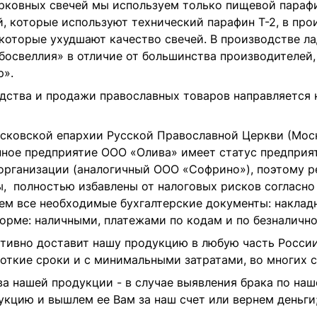
рковных свечей
мы используем только пищевой парафин
, которые используют технический парафин Т-2, в про
 которые ухудшают качество свечей. В производстве
ла
«босвеллия» в отличие от большинства производителей
р».
дства и продажи православных товаров направляется 
сковской епархии Русской Православной Церкви (Мос
нное предприятие
ООО «Олива»
имеет статус предприят
организации (аналогичный ООО «Софрино»), поэтому р
полностью избавлены от налоговых рисков согласно пп.
ем все необходимые бухгалтерские документы: накладн
орме: наличными, платежами по кодам и по безналично
ативно
доставит
нашу продукцию в любую часть
России
ткие сроки и с минимальными затратами, во многих сл
а нашей продукции - в случае выявления брака по наш
кцию и вышлем ее Вам за наш счет или вернем деньги