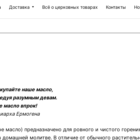
а
Доставка
Всё о церковных товарах
Контакты
Но
окупайте наше масло,
ледуя разумным девам.
те масло впрок!
иарха Ермогена
е масло) предназначено для ровного и чистого горени
в домашней молитве. В отличие от обычного растительн