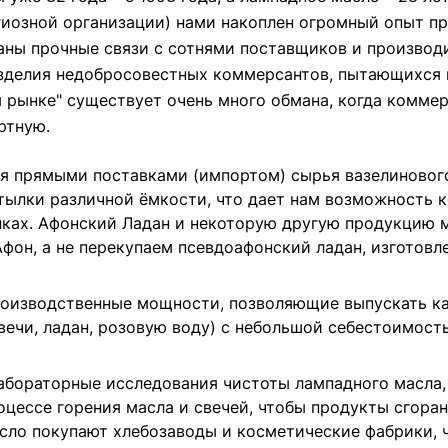
лигиозной организации) нами накоплен огромный опыт
пр
аны прочные связи с сотнями поставщиков и производи
зделия недобросовестных коммерсантов, пытающихся п
ом рынке" существует очень много обмана, когда комм
ртную.
ся прямыми поставками (импортом) сырья вазелиновог
утылки различной ёмкости, что дает нам возможность 
лках.
Афонский Ладан
и некоторую другую продукцию м
Афон
, а не перекупаем псевдоафонский ладан, изготов
роизводственные мощности
, позволяющие выпускать к
вечи
,
ладан
,
розовую воду
) с небольшой себестоимость
абораторные исследования чистоты лампадного масла
роцессе горения масла и
свечей
, чтобы продукты сгора
сло покупают хлебозаводы и косметические фабрики, ч