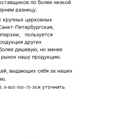
оставщиков по более низкой
ернем разницу.
х крупных церковных
 Санкт-Петербургская,
 епархии, пользуется
продукция других
более дешевую, но менее
а рынок нашу продукцию.
дей, выдающих себя за наших
ию.
л.
и уточнить
8
-
8
0
0
-
5
5
0
-
7
5
-
3
8