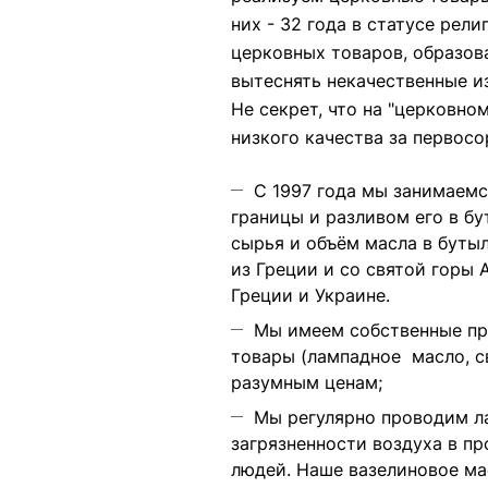
них - 32 года в статусе ре
церковных товаров, образов
вытеснять некачественные и
Не секрет, что на "церковн
низкого качества за первосо
С 1997 года мы занимаем
границы и разливом его в б
сырья и объём масла в буты
из
Греции
и со
святой горы 
Греции и Украине.
Мы имеем
собственные п
товары (
лампадное масло
,
с
разумным ценам;
Мы регулярно
проводим л
загрязненности воздуха в п
людей. Наше вазелиновое ма