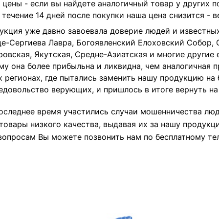
цены - если вы найдете аналогичный товар у других п
в течение 14 дней после покупки наша цена снизится - в
укция уже давно завоевала доверие людей и известны
е-Сергиева Лавра
,
Богоявленский Елоховский Со
бор
,
ровская, Якутская, Средне-Азиатская и многие другие
у она более прибыльна и ликвидна, чем аналогичная 
х регионах, где пытались заменить нашу продукцию на 
недовольство верующих, и пришлось в итоге вернуть н
последнее время участились случаи мошенничества лю
товары низкого качества, выдавая их за нашу продукц
опросам Вы можете позвонить нам по бесплатному те