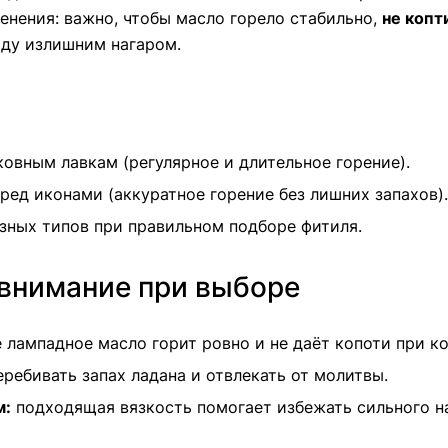
енения: важно, чтобы масло горело стабильно,
не копт
аду излишним нагаром.
овным лавкам (регулярное и длительное горение).
ед иконами (аккуратное горение без лишних запахов).
зных типов при правильном подборе фитиля.
 внимание при выборе
лампадное масло горит ровно и не даёт копоти при к
ребивать запах ладана и отвлекать от молитвы.
м:
подходящая вязкость помогает избежать сильного н