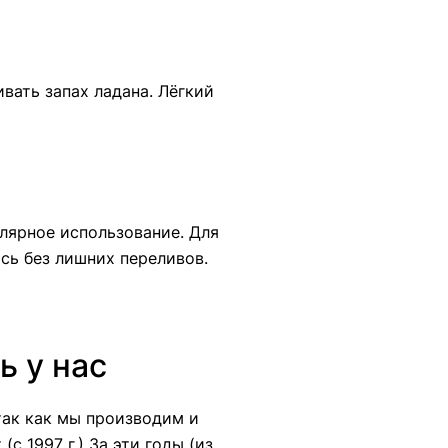
вать запах ладана. Лёгкий
лярное использование. Для
сь без лишних переливов.
ь у нас
 так как мы производим и
 (с 1997 г.) За эти годы (из