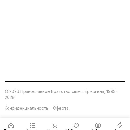
ermogen@ermogen.ru
107199
,
г. Москва
,
Черницынский пр-д, д. 3, с. 11
191167
,
г. Санкт-Петербург
,
набережная Обводного
канала, 7Б
630132
,
г. Новосибирск
,
ул. Челюскинцев 44
Церковная лавка: г.Москва, Арбатская площадь, 4
Покупки со склада завода: Московская область,
Орехово-Зуевский р-н, дер. Кабаново, д.144
© 2026 Православное Братство сщмч. Ермогена, 1993-
2026
Конфиденциальность
Оферта