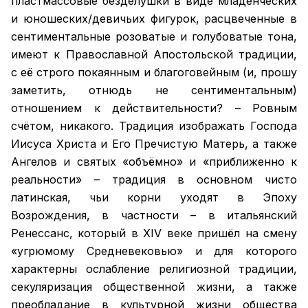
пластмассовые безделушки в виде младенческих
и юношеских/девичьих фигурок, расцвеченные в
сентиментальные розоватые и голубоватые тона,
имеют к Православной Апостольской традиции,
с её строго покаянным и благоговейным (и, прошу
заметить, отнюдь не сентиментальным)
отношением к действительности? – Ровным
счётом, никакого. Традиция изображать Господа
Иисуса Христа и Его Пречистую Матерь, а также
Ангелов и святых «объёмно» и «приближенно к
реальности» – традиция в основном чисто
латинская, чьи корни уходят в Эпоху
Возрождения, в частности – в итальянский
Ренессанс, который в XIV веке пришёл на смену
«угрюмому Средневековью» и для которого
характерны ослабление религиозной традиции,
секуляризация общественной жизни, а также
преобладание в культурной жизни общества