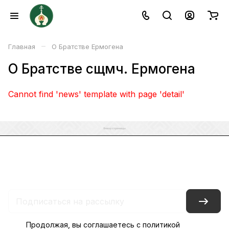
–
Главная
О Братстве Ермогена
О Братстве сщмч. Ермогена
Cannot find 'news' template with page 'detail'
Каталог
Акции
Бренды
Услуги
Блог
Условия оплаты
Условия доставки
Контакты
Магазины
Гарантия на товар
Документы
Оферта
Продолжая, вы соглашаетесь с
политикой