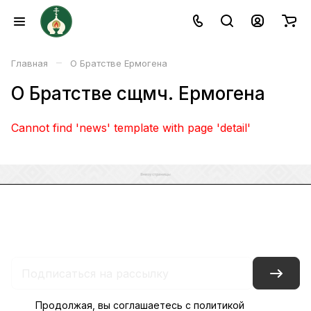
–
Главная
О Братстве Ермогена
О Братстве сщмч. Ермогена
Cannot find 'news' template with page 'detail'
Каталог
Акции
Бренды
Услуги
Блог
Условия оплаты
Условия доставки
Контакты
Магазины
Гарантия на товар
Документы
Оферта
Продолжая, вы соглашаетесь с
политикой