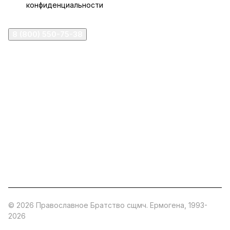
конфиденциальности
8 (800) 550-75-38
ermogen@ermogen.ru
107199
,
г. Москва
,
Черницынский пр-д, д. 3, с. 11
191167
,
г. Санкт-Петербург
,
набережная Обводного
канала, 7Б
630132
,
г. Новосибирск
,
ул. Челюскинцев 44
Церковная лавка: г.Москва, Арбатская площадь, 4
Покупки со склада завода: Московская область,
Орехово-Зуевский р-н, дер. Кабаново, д.144
© 2026 Православное Братство сщмч. Ермогена, 1993-
2026