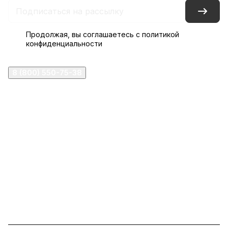
Продолжая, вы соглашаетесь с
политикой
конфиденциальности
8 (800) 550-75-38
ermogen@ermogen.ru
107199
,
г. Москва
,
Черницынский пр-д, д. 3, с. 11
191167
,
г. Санкт-Петербург
,
набережная Обводного
канала, 7Б
630132
,
г. Новосибирск
,
ул. Челюскинцев 44
Церковная лавка: г.Москва, Арбатская площадь, 4
Покупки со склада завода: Московская область,
Орехово-Зуевский р-н, дер. Кабаново, д.144