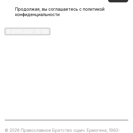
Продолжая, вы соглашаетесь с
политикой
конфиденциальности
8 (800) 550-75-38
ermogen@ermogen.ru
107199
,
г. Москва
,
Черницынский пр-д, д. 3, с. 11
191167
,
г. Санкт-Петербург
,
набережная Обводного
канала, 7Б
630132
,
г. Новосибирск
,
ул. Челюскинцев 44
Церковная лавка: г.Москва, Арбатская площадь, 4
Покупки со склада завода: Московская область,
Орехово-Зуевский р-н, дер. Кабаново, д.144
© 2026 Православное Братство сщмч. Ермогена, 1993-