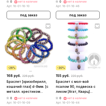
0
0
нет в наличии
нет в наличии
Арт.
16-01-16-10
Арт.
16-01-16-46
под заказ
под заказ
-26%
-30%
168 руб.
155 руб.
226 руб.
220 руб.
Браслет [хризоберилл,
Браслет с мол-вой
кошачий глаз] d-8мм. [с
псалом 90, подвеска с
металл. крестиком
ликом [Агат, Кварц]
цветок в ассорт.] арт.
d=8мм. арт. 16-01-16-44
0
0
нет в наличии
нет в наличии
16-01-16-09
Арт.
16-01-16-09
Арт.
16-01-16-44