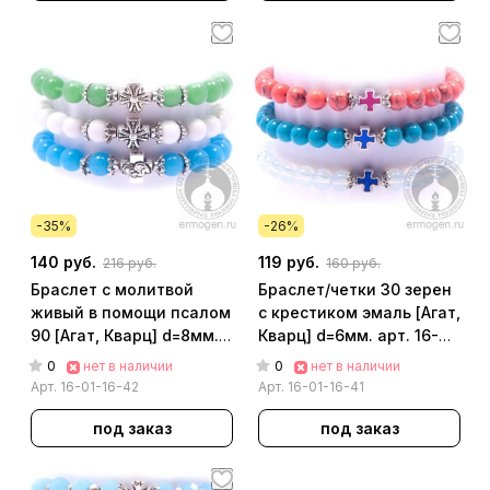
-35%
-26%
140 руб.
119 руб.
216 руб.
160 руб.
Браслет с молитвой
Браслет/четки 30 зерен
живый в помощи псалом
с крестиком эмаль [Агат,
90 [Агат, Кварц] d=8мм.
Кварц] d=6мм. арт. 16-
арт. 16-01-16-42
01-16-41
0
0
нет в наличии
нет в наличии
Арт.
16-01-16-42
Арт.
16-01-16-41
под заказ
под заказ