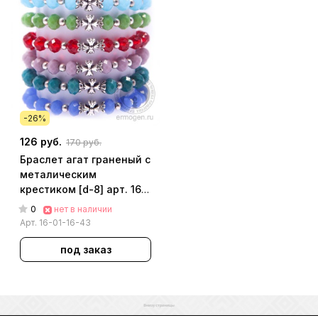
-26%
126 руб.
170 руб.
Браслет агат граненый с
металическим
крестиком [d-8] арт. 16-
01-16-43
0
нет в наличии
Арт.
16-01-16-43
под заказ