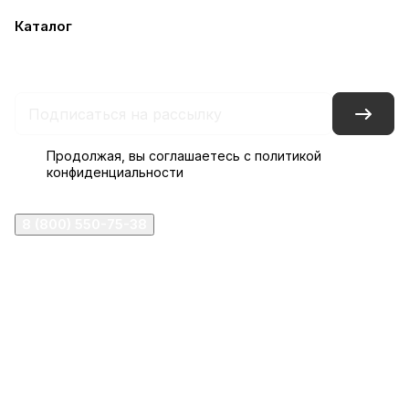
Каталог
Акции
Бренды
Услуги
Блог
Условия оплаты
Условия доставки
Контакты
Магазины
Гарантия на товар
Документы
Оферта
Продолжая, вы соглашаетесь с
политикой
конфиденциальности
8 (800) 550-75-38
ermogen@ermogen.ru
107199
,
г. Москва
,
Черницынский пр-д, д. 3, с. 11
191167
,
г. Санкт-Петербург
,
набережная Обводного
канала, 7Б
630132
,
г. Новосибирск
,
ул. Челюскинцев 44
Церковная лавка: г.Москва, Арбатская площадь, 4