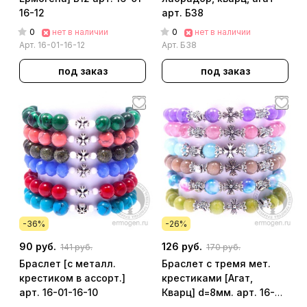
16-12
арт. Б38
0
0
нет в наличии
нет в наличии
Арт.
16-01-16-12
Арт.
Б38
под заказ
под заказ
-36%
-26%
90 руб.
126 руб.
141 руб.
170 руб.
Браслет [с металл.
Браслет с тремя мет.
крестиком в ассорт.]
крестиками [Агат,
арт. 16-01-16-10
Кварц] d=8мм. арт. 16-
01-16-46