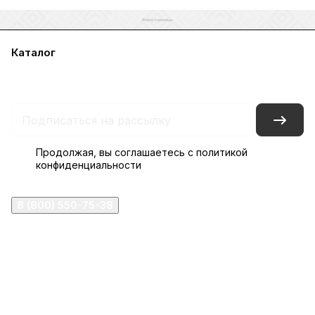
Каталог
Акции
Бренды
Услуги
Блог
Условия оплаты
Условия доставки
Контакты
Магазины
Гарантия на товар
Документы
Оферта
Продолжая, вы соглашаетесь с
политикой
конфиденциальности
8 (800) 550-75-38
ermogen@ermogen.ru
107199
,
г. Москва
,
Черницынский пр-д, д. 3, с. 11
191167
,
г. Санкт-Петербург
,
набережная Обводного
канала, 7Б