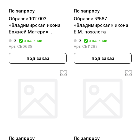
По запросу
По запросу
Образок 102.003
Образок №567
«Владимирская икона
«Владимирская» икона
Божией Матери»
Б.М. позолота
[Акимов]
0
0
в наличии
в наличии
Арт.
СБ0638
Арт.
СБ11282
под заказ
под заказ
По запросу
По запросу