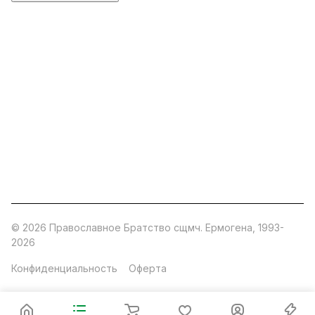
ermogen@ermogen.ru
107199
,
г. Москва
,
Черницынский пр-д, д. 3, с. 11
191167
,
г. Санкт-Петербург
,
набережная Обводного
канала, 7Б
630132
,
г. Новосибирск
,
ул. Челюскинцев 44
Церковная лавка: г.Москва, Арбатская площадь, 4
Покупки со склада завода: Московская область,
Орехово-Зуевский р-н, дер. Кабаново, д.144
© 2026 Православное Братство сщмч. Ермогена, 1993-
2026
Конфиденциальность
Оферта