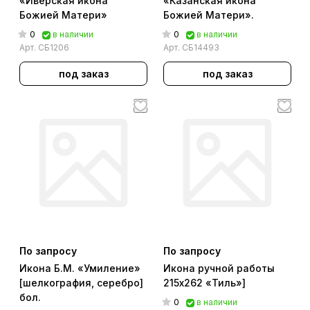
«Иверская икона
«Казанская икона
Божией Матери»
Божией Матери».
0
0
в наличии
в наличии
Арт.
СБ1206
Арт.
СБ14493
под заказ
под заказ
По запросу
По запросу
Икона Б.М. «Умиление»
Икона ручной работы
[шелкография, серебро]
215х262 «Тиль»]
бол.
0
в наличии