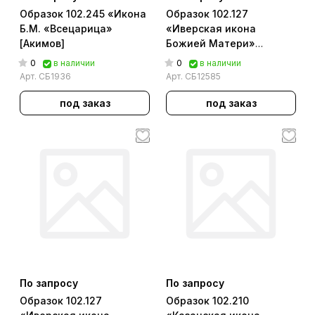
Образок 102.245 «Икона
Образок 102.127
Б.М. «Всецарица»
«Иверская икона
[Акимов]
Божией Матери»
[Акимов]
0
0
в наличии
в наличии
Арт.
СБ1936
Арт.
СБ12585
под заказ
под заказ
По запросу
По запросу
Образок 102.127
Образок 102.210