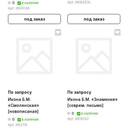
Арт.
ИК8451А
0
в наличии
Арт.
ИК9036
под заказ
под заказ
По запросу
По запросу
Икона Б.М.
Икона Б.М. «Знамение»
«Смоленская»
[соврем. письмо]
[новописаная]
0
в наличии
Арт.
ИК9042
0
в наличии
Арт.
ИК2115