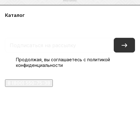
Каталог
Акции
Бренды
Услуги
Блог
Условия оплаты
Условия доставки
Контакты
Магазины
Гарантия на товар
Документы
Оферта
Продолжая, вы соглашаетесь с
политикой
конфиденциальности
8 (800) 550-75-38
ermogen@ermogen.ru
107199
,
г. Москва
,
Черницынский пр-д, д. 3, с. 11
191167
,
г. Санкт-Петербург
,
набережная Обводного
канала, 7Б
630132
,
г. Новосибирск
,
ул. Челюскинцев 44