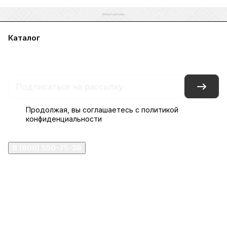
Каталог
Акции
Бренды
Услуги
Блог
Условия оплаты
Условия доставки
Контакты
Магазины
Гарантия на товар
Документы
Оферта
Продолжая, вы соглашаетесь с
политикой
конфиденциальности
8 (800) 550-75-38
ermogen@ermogen.ru
107199
,
г. Москва
,
Черницынский пр-д, д. 3, с. 11
191167
,
г. Санкт-Петербург
,
набережная Обводного
канала, 7Б