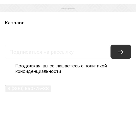
Каталог
Акции
Бренды
Услуги
Блог
Условия оплаты
Условия доставки
Контакты
Магазины
Гарантия на товар
Документы
Оферта
Продолжая, вы соглашаетесь с
политикой
конфиденциальности
8 (800) 550-75-38
ermogen@ermogen.ru
107199
,
г. Москва
,
Черницынский пр-д, д. 3, с. 11
191167
,
г. Санкт-Петербург
,
набережная Обводного
канала, 7Б