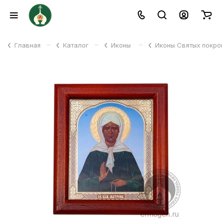
–
–
–
Главная
Каталог
Иконы
Иконы Святых покр