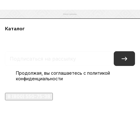
Каталог
Акции
Бренды
Услуги
Блог
Условия оплаты
Условия доставки
Контакты
Магазины
Гарантия на товар
Документы
Оферта
Продолжая, вы соглашаетесь с
политикой
конфиденциальности
8 (800) 550-75-38
ermogen@ermogen.ru
107199
,
г. Москва
,
Черницынский пр-д, д. 3, с. 11
191167
,
г. Санкт-Петербург
,
набережная Обводного
канала, 7Б