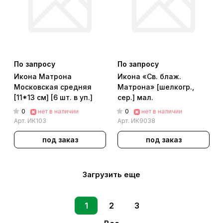
По запросу
По запросу
Икона Матрона
Икона «Св. блаж.
Московская средняя
Матрона» [шелкогр.,
[11*13 см] [6 шт. в уп.]
сер.] мал.
0
0
нет в наличии
нет в наличии
Арт.
ИК103
Арт.
ИК9038
под заказ
под заказ
Загрузить еще
1
2
3