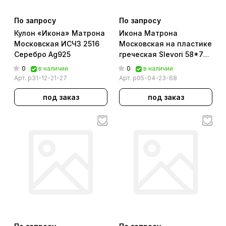
По запросу
По запросу
Кулон «Икона» Матрона
Икона Матрона
Московская ИСЧЗ 2516
Московская на пластике
Серебро Ag925
греческая Slevori 58*75
мм.
0
0
в наличии
в наличии
Арт.
р31-12-21-27
Арт.
р05-04-23-68
под заказ
под заказ