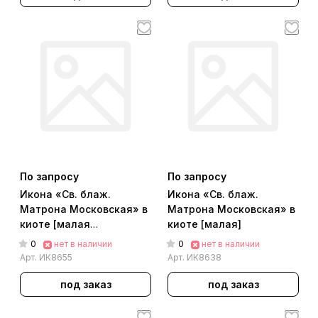
По запросу
По запросу
Икона «Св. блаж.
Икона «Св. блаж.
Матрона Московская» в
Матрона Московская» в
киоте [малая
киоте [малая]
аналойная]
0
0
нет в наличии
нет в наличии
Арт.
ИК8655
Арт.
ИК8638
под заказ
под заказ