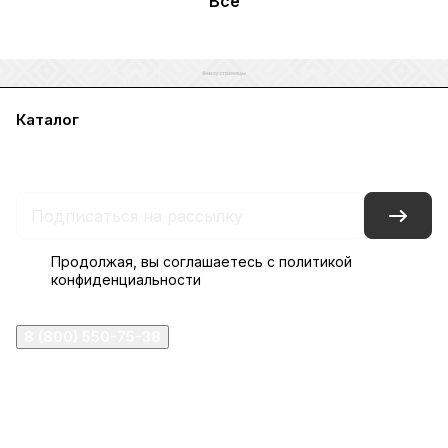
Все
Каталог
Акции
Бренды
Услуги
Блог
Условия оплаты
Условия доставки
Контакты
Магазины
Гарантия на товар
Документы
Оферта
Продолжая, вы соглашаетесь с
политикой
конфиденциальности
8 (800) 550-75-38
ermogen@ermogen.ru
107199
,
г. Москва
,
Черницынский пр-д, д. 3, с. 11
191167
,
г. Санкт-Петербург
,
набережная Обводного