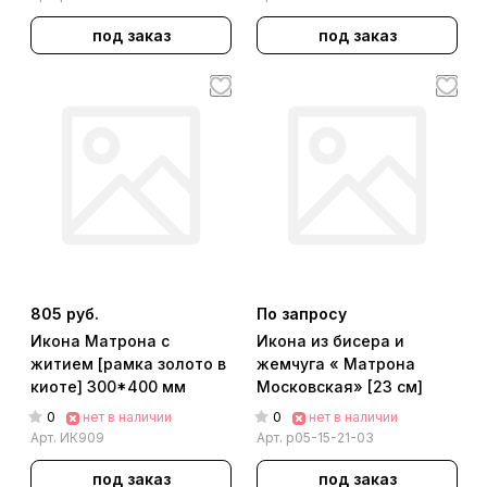
под заказ
под заказ
805 руб.
По запросу
Икона Матрона с
Икона из бисера и
житием [рамка золото в
жемчуга « Матрона
киоте] 300*400 мм
Московская» [23 см]
0
0
нет в наличии
нет в наличии
Арт.
ИК909
Арт.
р05-15-21-03
под заказ
под заказ