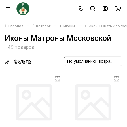
–
–
–
Главная
Каталог
Иконы
Иконы Святых покр
Иконы Матроны Московской
49 товаров
Фильтр
По умолчанию (возрастание)