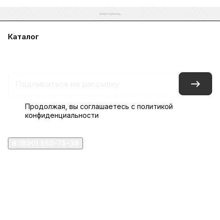
Каталог
Акции
Бренды
Услуги
Блог
Условия оплаты
Условия доставки
Контакты
Магазины
Гарантия на товар
Документы
Оферта
Продолжая, вы соглашаетесь с
политикой
конфиденциальности
8 (800) 550-75-38
ermogen@ermogen.ru
107199
,
г. Москва
,
Черницынский пр-д, д. 3, с. 11
191167
,
г. Санкт-Петербург
,
набережная Обводного
канала, 7Б