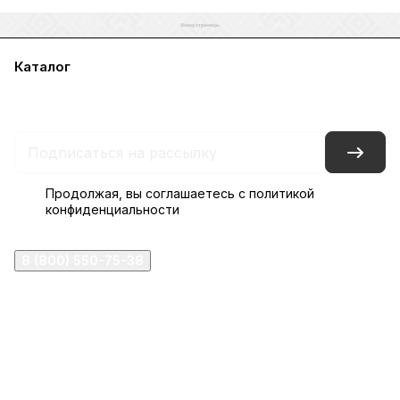
Каталог
Акции
Бренды
Услуги
Блог
Условия оплаты
Условия доставки
Контакты
Магазины
Гарантия на товар
Документы
Оферта
Продолжая, вы соглашаетесь с
политикой
конфиденциальности
8 (800) 550-75-38
ermogen@ermogen.ru
107199
,
г. Москва
,
Черницынский пр-д, д. 3, с. 11
191167
,
г. Санкт-Петербург
,
набережная Обводного
канала, 7Б