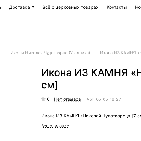
а
Доставка
Всё о церковных товарах
Контакты
Но
–
–
й
Иконы Николая Чудотворца (Угодника)
Икона ИЗ КАМНЯ «Н
Икона ИЗ КАМНЯ «Н
см]
0
Нет отзывов
Арт.
05-05-18-27
Икона ИЗ КАМНЯ «Николай Чудотворец» [7 с
Все описание