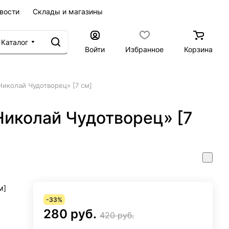
вости
Склады и магазины
Каталог
Войти
Избранное
Корзина
иколай Чудотворец» [7 см]
иколай Чудотворец» [7
м]
-33%
280 руб.
420 руб.