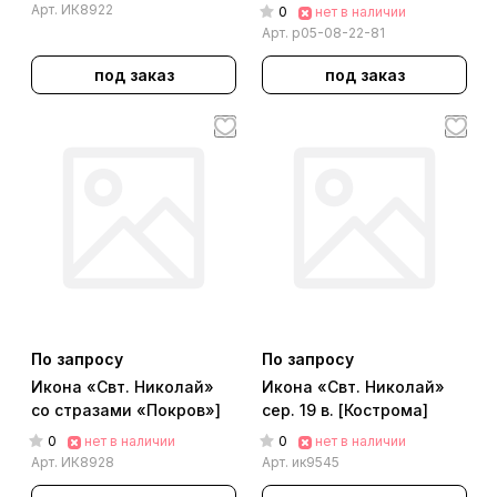
Арт.
ИК8922
0
нет в наличии
Арт.
р05-08-22-81
под заказ
под заказ
По запросу
По запросу
Икона «Свт. Николай»
Икона «Свт. Николай»
со стразами «Покров»]
сер. 19 в. [Кострома]
0
0
нет в наличии
нет в наличии
Арт.
ИК8928
Арт.
ик9545