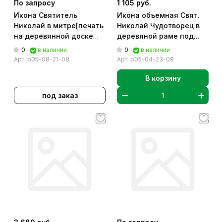
По запросу
1 105 руб.
Икона Святитель
Икона объемная Свят.
Николай в митре[печать
Николай Чудотворец в
на деревянной доске
деревяной раме под
покрыта лаком]15*20см.
стеклом 22*29см.
0
0
в наличии
в наличии
Арт.
р05-08-21-08
Арт.
р05-04-23-09
В корзину
под заказ