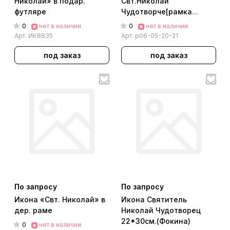
Николай» в подар.
Свт.Николай
футляре
Чудотворче[рамка
дерево]
0
0
нет в наличии
нет в наличии
Арт.
ИК8835
Арт.
р06-05-20-21
под заказ
под заказ
По запросу
По запросу
Икона «Свт. Николай» в
Икона Святитель
дер. раме
Николай Чудотворец
22*30см.(Фокина)
0
нет в наличии