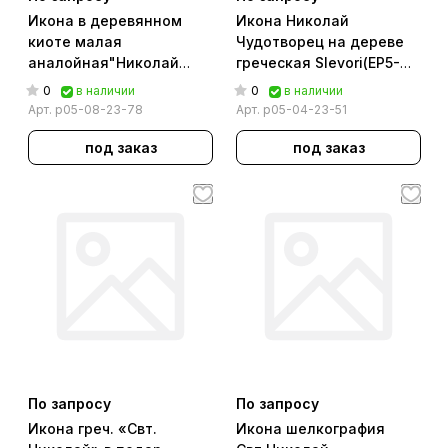
Икона в деревянном
Икона Николай
киоте малая
Чудотворец на дереве
аналойная"Николай
греческая Slevori(ЕР5-
Чудотворец" 18*21см.
009) 198*247мм.
0
0
в наличии
в наличии
(печать на холсте)
Арт.
р05-08-23-78
Арт.
р05-04-23-51
под заказ
под заказ
По запросу
По запросу
Икона греч. «Свт.
Икона шелкография