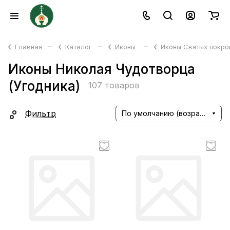
–
–
–
Главная
Каталог
Иконы
Иконы Святых покр
Иконы Николая Чудотворца
(Угодника)
107 товаров
Фильтр
По умолчанию (возрастание)