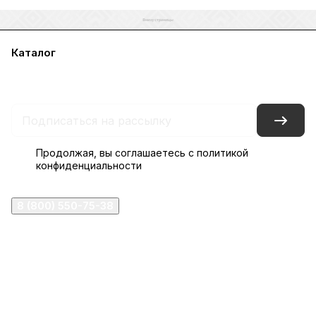
Каталог
Акции
Бренды
Услуги
Блог
Условия оплаты
Условия доставки
Контакты
Магазины
Гарантия на товар
Документы
Оферта
Продолжая, вы соглашаетесь с
политикой
конфиденциальности
8 (800) 550-75-38
ermogen@ermogen.ru
107199
,
г. Москва
,
Черницынский пр-д, д. 3, с. 11
191167
,
г. Санкт-Петербург
,
набережная Обводного
канала, 7Б