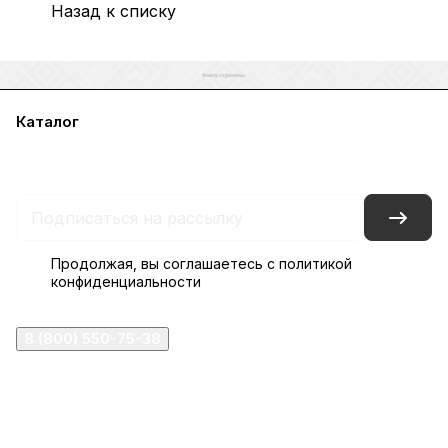
Назад к списку
Каталог
Акции
Бренды
Услуги
Блог
Условия оплаты
Условия доставки
Контакты
Магазины
Гарантия на товар
Документы
Оферта
Продолжая, вы соглашаетесь с
политикой
конфиденциальности
8 (800) 550-75-38
ermogen@ermogen.ru
107199
,
г. Москва
,
Черницынский пр-д, д. 3, с. 11
191167
,
г. Санкт-Петербург
,
набережная Обводного