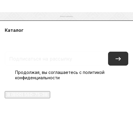
Каталог
Акции
Бренды
Услуги
Блог
Условия оплаты
Условия доставки
Контакты
Магазины
Гарантия на товар
Документы
Оферта
Продолжая, вы соглашаетесь с
политикой
конфиденциальности
8 (800) 550-75-38
ermogen@ermogen.ru
107199
,
г. Москва
,
Черницынский пр-д, д. 3, с. 11
191167
,
г. Санкт-Петербург
,
набережная Обводного