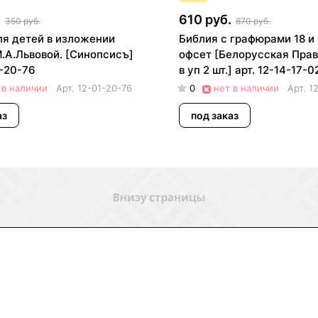
.
610 руб.
350 руб.
870 руб.
ля детей в изложении
Библия с графюрами 18 и 1
.А.Львовой. [Синопсисъ]
офсет [Белорусская Прав
1-20-76
в уп 2 шт.] арт. 12-14-17-0
 в наличии
Арт.
12-01-20-76
0
нет в наличии
Арт.
1
аз
под заказ
ловия доставки
Контакты
Магазины