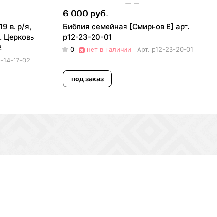
6 000 руб.
9 в. р/я,
Библия семейная [Смирнов В] арт.
. Церковь
р12-23-20-01
2
0
нет в наличии
Арт.
р12-23-20-01
2-14-17-02
под заказ
8 (800) 550-75-38
ermogen@ermogen.ru