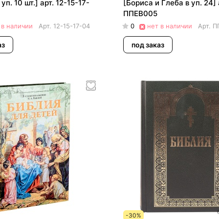
уп. 10 шт.] арт. 12-15-17-
[Бориса и Глеба в уп. 24] 
ППЕВ005
 в наличии
Арт.
12-15-17-04
0
нет в наличии
Арт.
П
аз
под заказ
-30%