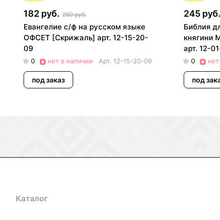
182 руб.
245 руб
260 руб.
Евангелие с/ф на русском языке
Библия д
ОФСЕТ [Скрижаль] арт. 12-15-20-
княгини М
09
арт. 12-0
0
нет в наличии
Арт.
12-15-20-09
0
нет
под заказ
под зак
Каталог
Акции
Бренды
Услуги
Блог
Условия оплаты
Ус
Гарантия на товар
Документы
Оферта