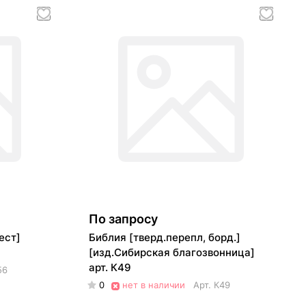
По запросу
ест]
Библия [тверд.перепл, борд.]
[изд.Сибирская благозвонница]
арт. К49
56
0
нет в наличии
Арт.
К49