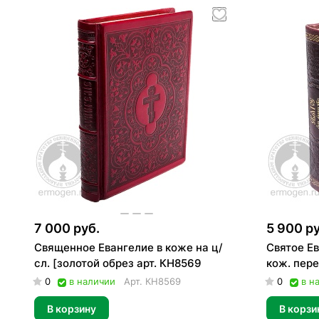
7 000 руб.
5 900 ру
Священное Евангелие в коже на ц/
Святое Ев
сл. [золотой обрез арт. КН8569
кож. пере
0
в наличии
Арт.
КН8569
0
в н
В корзину
В корзи