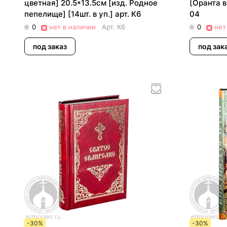
цветная] 20.5*13.5см [изд. Родное
[Оранта в 
пепелище] [14шт. в уп.] арт. К6
04
0
нет в наличии
Арт.
К6
0
нет
под заказ
под зак
-30%
-30%