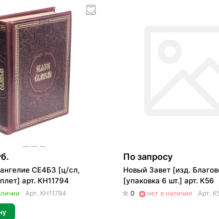
б.
По запросу
ангелие СЕ4Б3 [ц/сл,
Новый Завет [изд. Благов
плет] арт. КН11794
[упаковка 6 шт.] арт. К56
аличии
Арт.
КН11794
0
нет в наличии
Арт.
К
ну