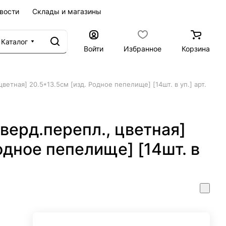
вости
Склады и магазины
Каталог
Войти
Избранное
Корзина
ветная] 20.5*13.5см [изд. Родное пепелище] [14шт. в уп.] арт.
тверд.перепл., цветная]
одное пепелище] [14шт. в