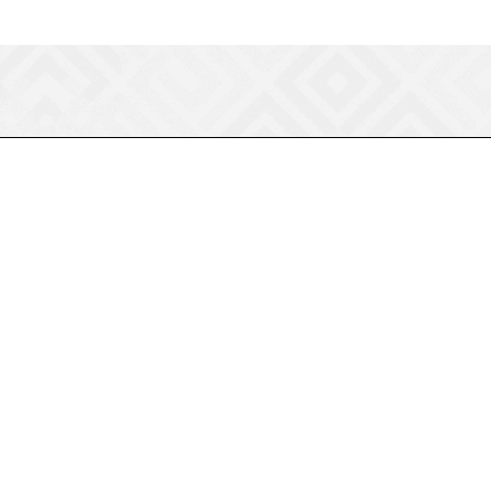
8 (800) 550-75-38
ermogen@ermogen.ru
107199
,
г. Москва
,
Черницынский пр-д,
д. 3, с. 11
191167
,
г. Санкт-Петербург
,
набережная
Обводного канала, 7Б
630132
,
г. Новосибирск
,
ул.
Челюскинцев 44
Церковная лавка: г.Москва, Арбатская