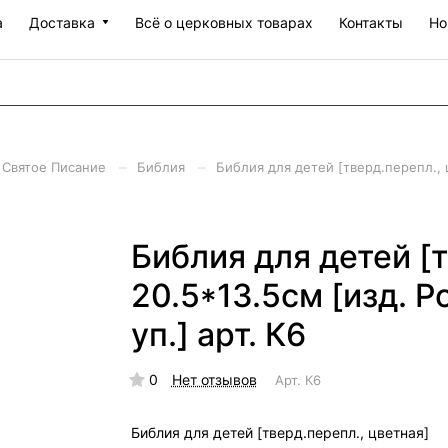
а
Доставка
Всё о церковных товарах
Контакты
Но
–
–
Святое Писание
Библия
Библия для детей [тверд.перепл., ц
Библия для детей [
20.5*13.5см [изд. Р
уп.] арт. К6
0
Нет отзывов
Арт.
К6
Библия для детей [тверд.перепл., цветная]