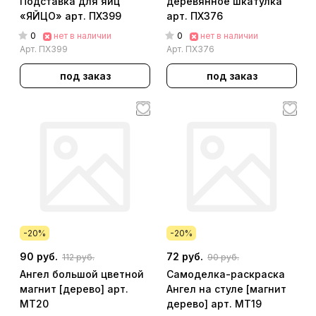
Подставка для яиц
деревянное шкатулка
«ЯЙЦО» арт. ПХ399
арт. ПХ376
0
0
нет в наличии
нет в наличии
Арт.
ПХ399
Арт.
ПХ376
под заказ
под заказ
-20%
-20%
90 руб.
72 руб.
112 руб.
90 руб.
Ангел большой цветной
Самоделка-раскраска
магнит [дерево] арт.
Ангел на стуле [магнит
МТ20
дерево] арт. МТ19