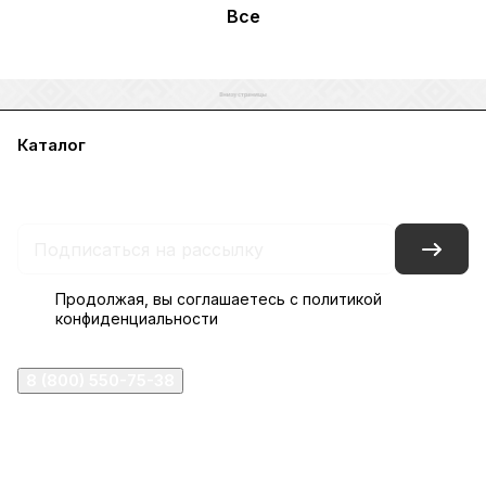
Все
Каталог
Акции
Бренды
Услуги
Блог
Условия оплаты
Условия доставки
Контакты
Магазины
Гарантия на товар
Документы
Оферта
Продолжая, вы соглашаетесь с
политикой
конфиденциальности
8 (800) 550-75-38
ermogen@ermogen.ru
107199
,
г. Москва
,
Черницынский пр-д, д. 3, с. 11