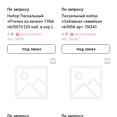
По запросу
По запросу
Набор Пасхальный
Пасхальный набор
«Птичка из яичка» ТУБА
«Забавная семейка»
nk25573 [20 наб. в кор.]
nk3656 арт. ПХ341
арт. ПХ051
0
0
нет в наличии
нет в наличии
Арт.
ПХ051
Арт.
ПХ341
под заказ
под заказ
По запросу
По запросу