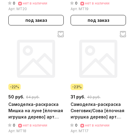
0
0
нет в наличии
нет в наличии
Арт.
МТ20
Арт.
МТ19
под заказ
под заказ
-22%
-23%
50 руб.
31 руб.
64 руб.
40 руб.
Самоделка-раскраска
Самоделка-раскраска
Мишка на луне [ёлочная
Снеговик/Сова [ёлочная
игрушка дерево] арт.
игрушка дерево] арт.
МТ18
МТ17
0
0
нет в наличии
нет в наличии
Арт.
МТ18
Арт.
МТ17