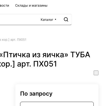
вости
Склады и магазины
Каталог
 кор.] арт. ПХ051
«Птичка из яичка» ТУБА
кор.] арт. ПХ051
По запросу