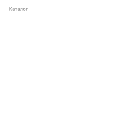
Каталог
Акции
Бренды
Услуги
Блог
Условия оплаты
Ус
Гарантия на товар
Документы
Оферта