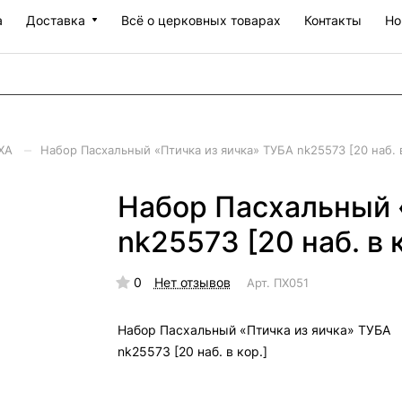
а
Доставка
Всё о церковных товарах
Контакты
Но
–
СХА
Набор Пасхальный «Птичка из яичка» ТУБА nk25573 [20 наб. в
Набор Пасхальный 
nk25573 [20 наб. в 
0
Нет отзывов
Арт.
ПХ051
Набор Пасхальный «Птичка из яичка» ТУБА
nk25573 [20 наб. в кор.]