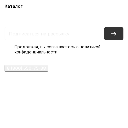
Каталог
Акции
Бренды
Услуги
Блог
Условия оплаты
Условия доставки
Контакты
Магазины
Гарантия на товар
Документы
Оферта
Продолжая, вы соглашаетесь с
политикой
конфиденциальности
8 (800) 550-75-38
ermogen@ermogen.ru
107199
,
г. Москва
,
Черницынский пр-д, д. 3, с. 11
191167
,
г. Санкт-Петербург
,
набережная Обводного
канала, 7Б
630132
,
г. Новосибирск
,
ул. Челюскинцев 44
Церковная лавка: г.Москва, Арбатская площадь, 4
Покупки со склада завода: Московская область,