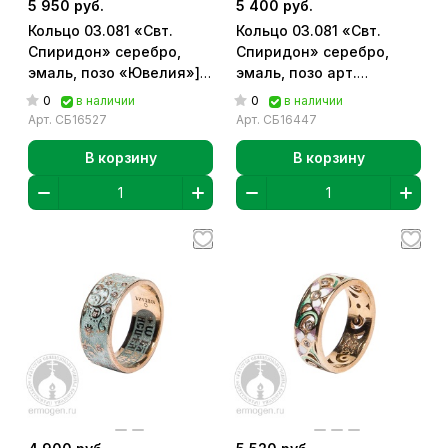
5 950 руб.
5 400 руб.
Кольцо 03.081 «Свт.
Кольцо 03.081 «Свт.
Спиридон» серебро,
Спиридон» серебро,
эмаль, позо «Ювелия»]
эмаль, позо арт.
арт. СБ16527
СБ16447
0
0
в наличии
в наличии
Арт.
СБ16527
Арт.
СБ16447
В корзину
В корзину