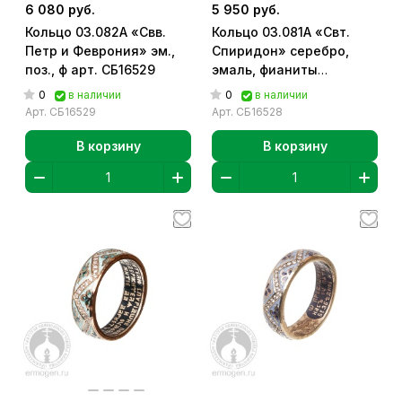
6 080 руб.
5 950 руб.
Кольцо 03.082А «Свв.
Кольцо 03.081А «Свт.
Петр и Феврония» эм.,
Спиридон» серебро,
поз., ф арт. СБ16529
эмаль, фианиты
«Ювелия»] арт. СБ16528
0
0
в наличии
в наличии
Арт.
СБ16529
Арт.
СБ16528
В корзину
В корзину