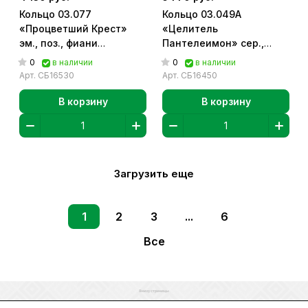
Кольцо 03.077
Кольцо 03.049А
«Процветший Крест»
«Целитель
эм., поз., фиани
Пантелеимон» сер.,
«Ювелия»] арт. СБ16530
эмаль арт. СБ16450
0
0
в наличии
в наличии
Арт.
СБ16530
Арт.
СБ16450
В корзину
В корзину
Загрузить еще
1
2
3
...
6
Все