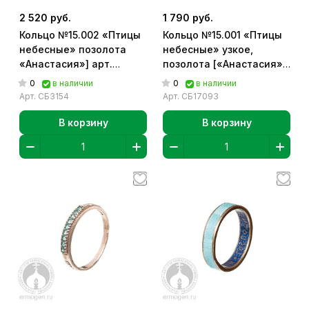
2 520 руб.
1 790 руб.
Кольцо №15.002 «Птицы
Кольцо №15.001 «Птицы
небесные» позолота
небесные» узкое,
«Анастасия»] арт.
позолота [«Анастасия»]
СБ3154
арт. СБ17093
0
0
в наличии
в наличии
Арт.
СБ3154
Арт.
СБ17093
В корзину
В корзину