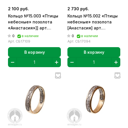
2 100 руб.
2 730 руб.
Кольцо №15.003 «Птицы
Кольцо №15.002 «Птицы
небесные» позолота
небесные» позолота
«Анастасия»]] арт.
[Анастасия] арт.
СБ17109
СБ17094
0
0
в наличии
в наличии
Арт.
СБ17109
Арт.
СБ17094
В корзину
В корзину