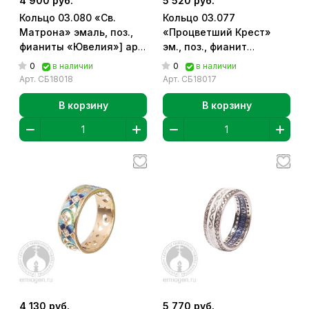
4 900 руб.
5 520 руб.
Кольцо 03.080 «Св.
Кольцо 03.077
Матрона» эмаль, поз.,
«Процветший Крест»
фианиты «Ювелия»] арт.
эм., поз., фианит
СБ18018
«Ювелия»] арт. СБ18017
0
0
в наличии
в наличии
Арт.
СБ18018
Арт.
СБ18017
В корзину
В корзину
4 130 руб.
5 770 руб.