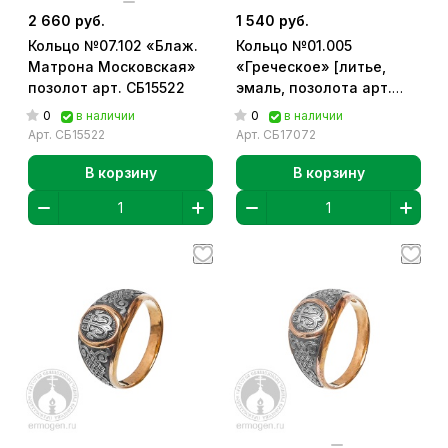
2 660 руб.
1 540 руб.
Кольцо №07.102 «Блаж.
Кольцо №01.005
Матрона Московская»
«Греческое» [литье,
позолот арт. СБ15522
эмаль, позолота арт.
СБ17072
0
0
в наличии
в наличии
Арт.
СБ15522
Арт.
СБ17072
В корзину
В корзину