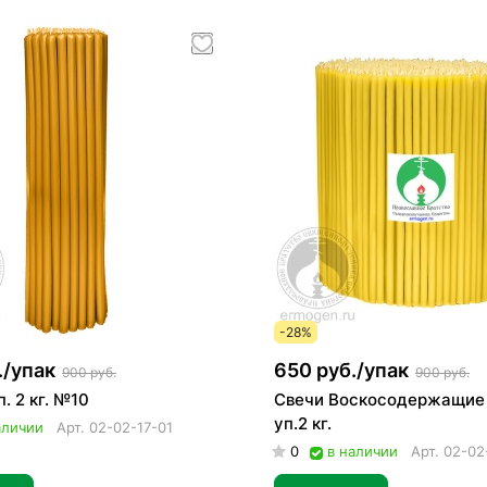
-28%
./
упак
650 руб./
упак
900 руб.
900 руб.
п. 2 кг. №10
Свечи Воскосодержащие 
уп.2 кг.
аличии
Арт.
02-02-17-01
0
в наличии
Арт.
02-02