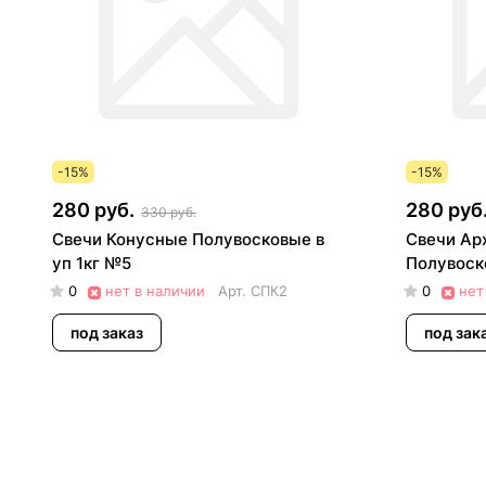
-15%
-15%
280 руб.
280 руб
330 руб.
Свечи Конусные Полувосковые в
Свечи Ар
уп 1кг №5
Полувоско
0
нет в наличии
Арт.
СПК2
0
нет
под заказ
под зак