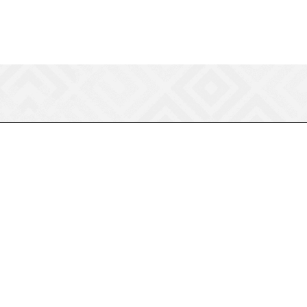
8 (800) 550-75-38
ermogen@ermogen.ru
107199
,
г. Москва
,
Черницынский пр-д,
д. 3, с. 11
191167
,
г. Санкт-Петербург
,
набережная
Обводного канала, 7Б
630132
,
г. Новосибирск
,
ул.