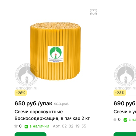
-28%
-23%
650 руб./
упак
690 руб
900 руб.
Свечи сорокоустные
Свечи в у
Воскосодержащие, в пачках 2 кг
0
в н
0
в наличии
Арт.
02-02-19-55