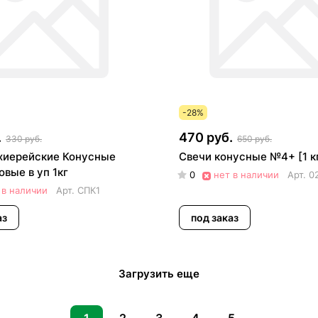
-28%
.
470 руб.
330 руб.
650 руб.
хиерейские Конусные
Свечи конусные №4+ [1 кг
вые в уп 1кг
0
нет в наличии
Арт.
0
 в наличии
Арт.
СПК1
аз
под заказ
Загрузить еще