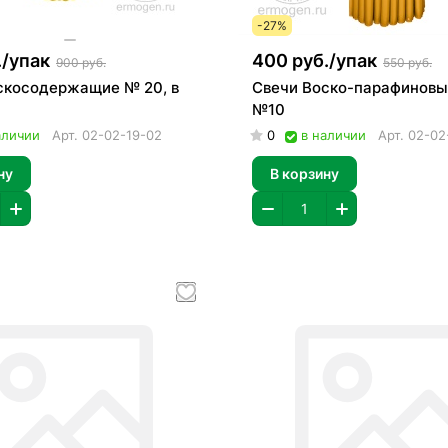
-27%
/
упак
400 руб./
упак
900 руб.
550 руб.
скосодержащие № 20, в
Свечи Воско-парафиновые
№10
аличии
Арт.
02-02-19-02
0
в наличии
Арт.
02-02
ну
В корзину