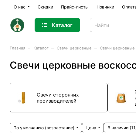
О нас
Скидки
Прайс-листы
Новинки
Оплат
Каталог
–
–
–
Главная
Каталог
Свечи церковные
Свечи церковные
Свечи церковные воско
Свечи сторонних
производителей
По умолчанию (возрастание)
Цена
В наличии (
11