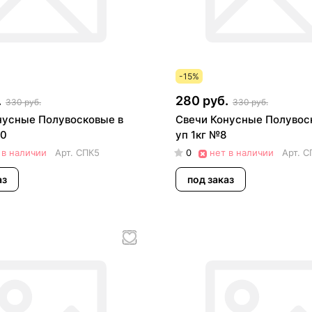
-15%
.
280 руб.
330 руб.
330 руб.
нусные Полувосковые в
Свечи Конусные Полувос
40
уп 1кг №8
 в наличии
Арт.
СПК5
0
нет в наличии
Арт.
С
аз
под заказ