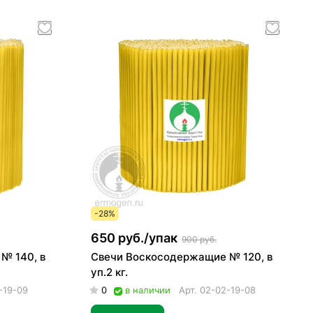
-28%
650 руб./
упак
900 руб.
№ 140, в
Свечи Воскосодержащие № 120, в
уп.2 кг.
-19-09
0
в наличии
Арт.
02-02-19-08