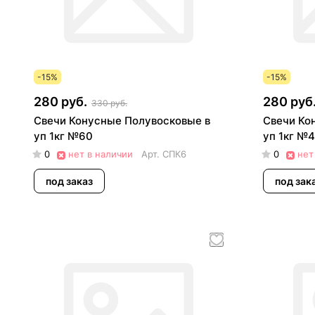
-15%
-15%
280 руб.
280 руб
330 руб.
Свечи Конусные Полувосковые в
Свечи Ко
уп 1кг №60
уп 1кг №
0
нет в наличии
Арт.
СПК6
0
нет
под заказ
под зак