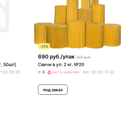
-23%
690 руб./
упак
900 руб.
, 50шт]
Свечи в уп. 2 кг. №20
2-03-20-25
0
нет в наличии
Арт.
02-02-17-02
под заказ