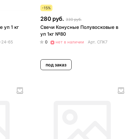
-15%
280 руб.
330 руб.
 уп 1 кг
Свечи Конусные Полувосковые в
уп 1кг №80
-24-65
0
нет в наличии
Арт.
СПК7
под заказ