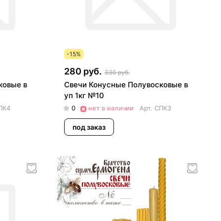
-15%
280 руб.
330 руб.
ковые в
Свечи Конусные Полувосковые в
уп 1кг №10
ПК4
0
нет в наличии
Арт.
СПК3
под заказ