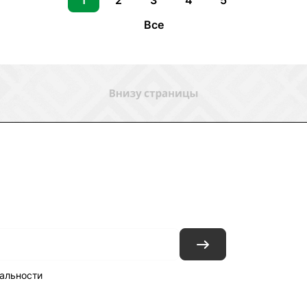
1
2
3
4
5
Все
ловия доставки
Контакты
Магазины
альности