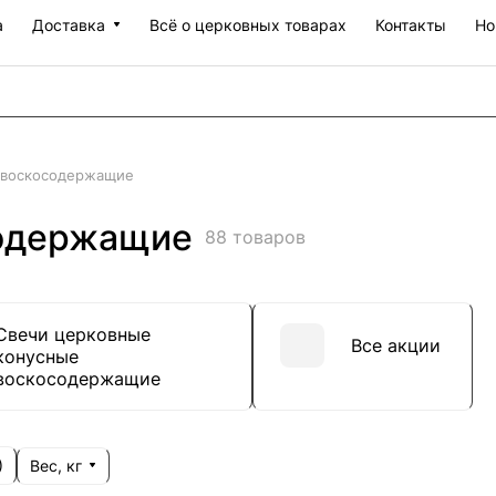
а
Доставка
Всё о церковных товарах
Контакты
Но
 воскосодержащие
содержащие
88 товаров
Свечи церковные
Все акции
конусные
воскосодержащие
Вес, кг
)