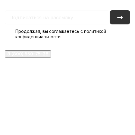
Продолжая, вы соглашаетесь с
политикой
конфиденциальности
8 (800) 550-75-38
ermogen@ermogen.ru
107199
,
г. Москва
,
Черницынский пр-д, д. 3, с. 11
191167
,
г. Санкт-Петербург
,
набережная Обводного
канала, 7Б
630132
,
г. Новосибирск
,
ул. Челюскинцев 44
Церковная лавка: г.Москва, Арбатская площадь, 4
Покупки со склада завода: Московская область,
Орехово-Зуевский р-н, дер. Кабаново, д.144