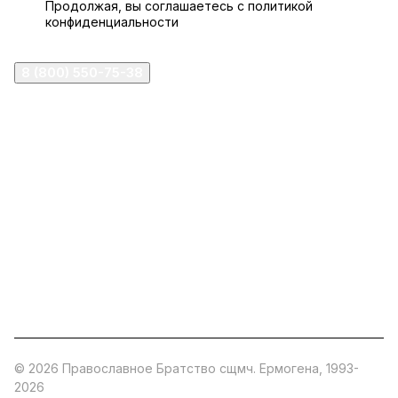
Продолжая, вы соглашаетесь с
политикой
конфиденциальности
8 (800) 550-75-38
ermogen@ermogen.ru
107199
,
г. Москва
,
Черницынский пр-д, д. 3, с. 11
191167
,
г. Санкт-Петербург
,
набережная Обводного
канала, 7Б
630132
,
г. Новосибирск
,
ул. Челюскинцев 44
Церковная лавка: г.Москва, Арбатская площадь, 4
Покупки со склада завода: Московская область,
Орехово-Зуевский р-н, дер. Кабаново, д.144
© 2026 Православное Братство сщмч. Ермогена, 1993-
2026