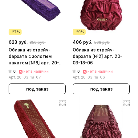
-27%
-29%
623 руб.
406 руб.
850 руб.
568 руб.
Обивка из стрейч-
Обивка из стрейч-
бархата с золотым
бархата [№2] арт. 20-
накатом [№8] арт. 20-
03-18-06
03-18-07
0
0
нет в наличии
нет в наличии
Арт.
20-03-18-07
Арт.
20-03-18-06
под заказ
под заказ