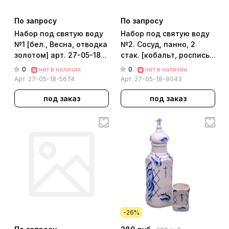
По запросу
По запросу
Набор под святую воду
Набор под святую воду
№1 [бел., Весна, отводка
№2. Сосуд, панно, 2
золотом] арт. 27-05-18-
стак. [кобальт, роспись
5674
золотом] арт. 27-05-18-
0
0
нет в наличии
нет в наличии
9043
Арт.
27-05-18-5674
Арт.
27-05-18-9043
под заказ
под заказ
-26%