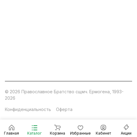
ermogen@ermogen.ru
107199
,
г. Москва
,
Черницынский пр-д, д. 3, с. 11
191167
,
г. Санкт-Петербург
,
набережная Обводного
канала, 7Б
630132
,
г. Новосибирск
,
ул. Челюскинцев 44
Церковная лавка: г.Москва, Арбатская площадь, 4
Покупки со склада завода: Московская область,
Орехово-Зуевский р-н, дер. Кабаново, д.144
© 2026 Православное Братство сщмч. Ермогена, 1993-
2026
Конфиденциальность
Оферта
Главная
Каталог
Корзина
Избранные
Кабинет
Акции