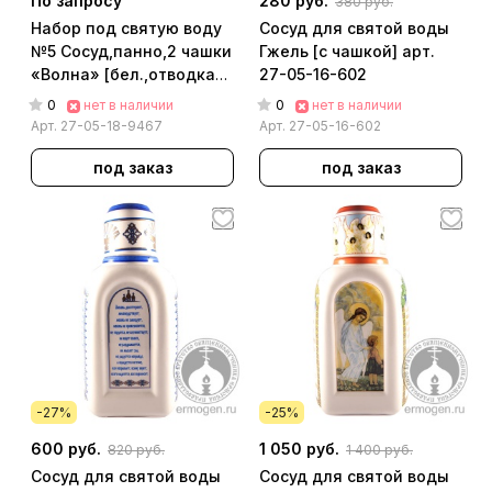
По запросу
280 руб.
380 руб.
Набор под святую воду
Сосуд для святой воды
№5 Сосуд,панно,2 чашки
Гжель [с чашкой] арт.
«Волна» [бел.,отводка
27-05-16-602
золотом, Шиповник] арт.
0
0
нет в наличии
нет в наличии
27-05-18-9467
Арт.
27-05-18-9467
Арт.
27-05-16-602
под заказ
под заказ
-27%
-25%
600 руб.
1 050 руб.
820 руб.
1 400 руб.
Сосуд для святой воды
Сосуд для святой воды