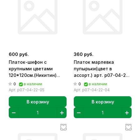
600 руб.
360 руб.
Платок-шифон с
Платок марлевка
крупными цветами
пупырьки(цвет в
120*120см.(Никитин)
ассорт.) арт. р07-04-22-
арт. р07-04-22-05
04
0
0
в наличии
в наличии
Арт.
р07-04-22-05
Арт.
р07-04-22-04
В корзину
В корзину