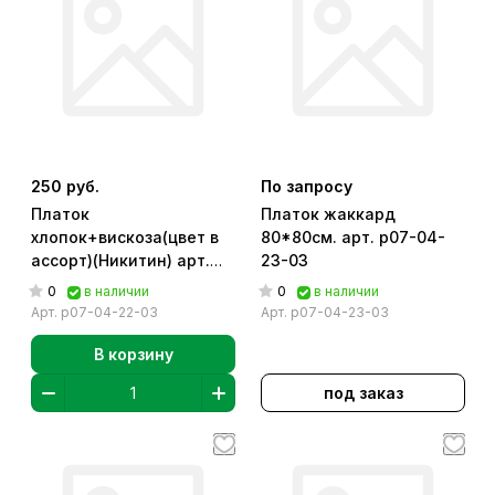
250 руб.
По запросу
Платок
Платок жаккард
хлопок+вискоза(цвет в
80*80см. арт. р07-04-
ассорт)(Никитин) арт.
23-03
р07-04-22-03
0
0
в наличии
в наличии
Арт.
р07-04-22-03
Арт.
р07-04-23-03
В корзину
под заказ