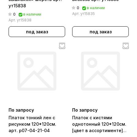
ут15838
0
в наличии
Арт.
ут15835
0
в наличии
Арт.
ут15838
под заказ
под заказ
По запросу
По запросу
Платок тонкий лен с
Платок с кистями
рисунком 120*120см.
однотонный 120*120см.
арт. р07-04-21-04
[цвет в ассортименте]
арт. р07-04-21-03