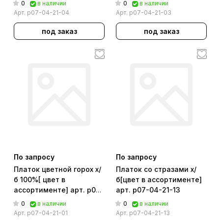
0
0
в наличии
в наличии
Арт.
р07-04-21-04
Арт.
р07-04-21-03
под заказ
под заказ
По запросу
По запросу
Платок цветной горох х/
Платок со стразами х/
б 100%[ цвет в
б[цвет в ассортименте]
ассортименте] арт. р07-
арт. р07-04-21-13
04-21-01
0
0
в наличии
в наличии
Арт.
р07-04-21-01
Арт.
р07-04-21-13