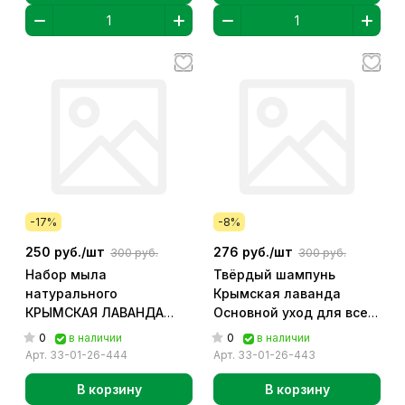
-17%
-8%
250 руб./
шт
276 руб./
шт
300 руб.
300 руб.
Набор мыла
Твёрдый шампунь
натурального
Крымская лаванда
КРЫМСКАЯ ЛАВАНДА
Основной уход для всех
арт. 33-01-26-444
типов волос арт. 33-01-
0
0
в наличии
в наличии
26-443
Арт.
33-01-26-444
Арт.
33-01-26-443
В корзину
В корзину