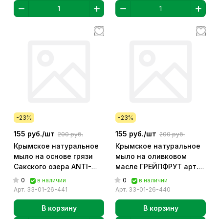
-23%
-23%
155 руб./
шт
155 руб./
шт
200 руб.
200 руб.
Крымское натуральное
Крымское натуральное
мыло на основе грязи
мыло на оливковом
Сакского озера ANTI-
масле ГРЕЙПФРУТ арт.
АКНЕ арт. 33-01-26-441
33-01-26-440
0
0
в наличии
в наличии
Арт.
33-01-26-441
Арт.
33-01-26-440
В корзину
В корзину