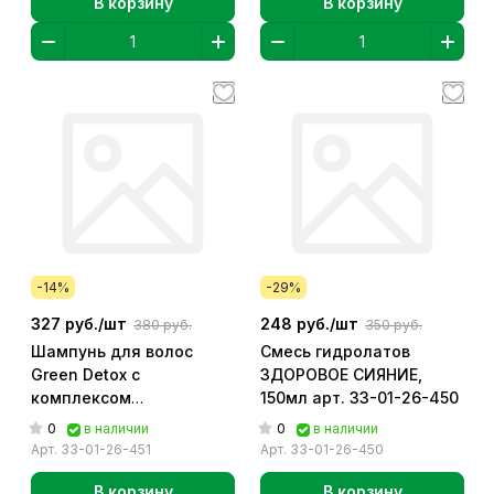
В корзину
В корзину
-14%
-29%
327 руб./
шт
248 руб./
шт
380 руб.
350 руб.
Шампунь для волос
Смесь гидролатов
Green Detox с
ЗДОРОВОЕ СИЯНИЕ,
комплексом
150мл арт. 33-01-26-450
черноморских
0
0
в наличии
в наличии
водорослей Блеск и
Арт.
33-01-26-451
Арт.
33-01-26-450
Защита ГД, 250мл арт.
33-01-26-451
В корзину
В корзину