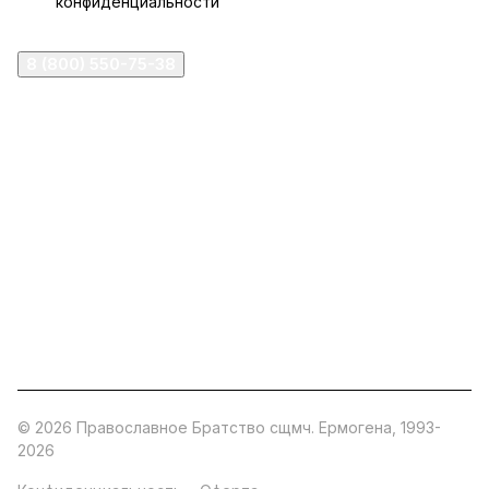
конфиденциальности
8 (800) 550-75-38
ermogen@ermogen.ru
107199
,
г. Москва
,
Черницынский пр-д, д. 3, с. 11
191167
,
г. Санкт-Петербург
,
набережная Обводного
канала, 7Б
630132
,
г. Новосибирск
,
ул. Челюскинцев 44
Церковная лавка: г.Москва, Арбатская площадь, 4
Покупки со склада завода: Московская область,
Орехово-Зуевский р-н, дер. Кабаново, д.144
© 2026 Православное Братство сщмч. Ермогена, 1993-
2026