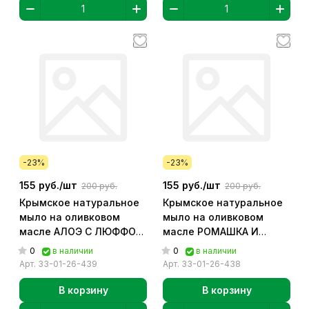
-23%
-23%
155 руб./
шт
155 руб./
шт
200 руб.
200 руб.
Крымское натуральное
Крымское натуральное
мыло на оливковом
мыло на оливковом
масле АЛОЭ С ЛЮФФОЙ
масле РОМАШКА И
арт. 33-01-26-439
БЕССМЕРТНИК арт. 33-
0
0
в наличии
в наличии
01-26-438
Арт.
33-01-26-439
Арт.
33-01-26-438
В корзину
В корзину