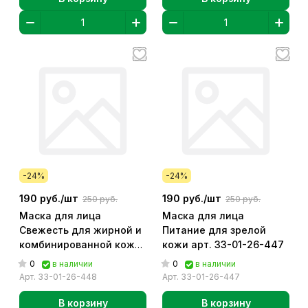
-24%
-24%
190 руб./
шт
190 руб./
шт
250 руб.
250 руб.
Маска для лица
Маска для лица
Свежесть для жирной и
Питание для зрелой
комбинированной кожи
кожи арт. 33-01-26-447
арт. 33-01-26-448
0
0
в наличии
в наличии
Арт.
33-01-26-448
Арт.
33-01-26-447
В корзину
В корзину