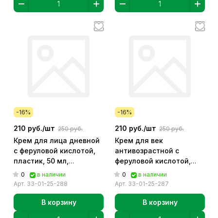
-16%
-16%
210 руб./
шт
210 руб./
шт
250 руб.
250 руб.
Крем для лица дневной
Крем для век
с феруловой кислотой,
антивозрастной с
пластик, 50 мл,
феруловой кислотой,
"Бизорюк арт. 33-01-25-
пластик, 50 мл,
0
0
в наличии
в наличии
288
"Бизорюк" арт. 33-01-
Арт.
33-01-25-288
Арт.
33-01-25-287
25-287
В корзину
В корзину