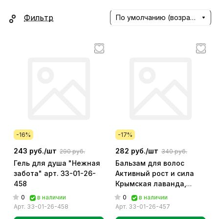
Фильтр
По умолчанию (возрастание)
-16%
-17%
243 руб./
шт
282 руб./
шт
290 руб.
340 руб.
Гель для душа "Нежная
Бальзам для волос
забота" арт. 33-01-26-
Активный рост и сила
458
Крымская лаванда,
200г. арт. 33-01-26-457
0
0
в наличии
в наличии
Арт.
33-01-26-458
Арт.
33-01-26-457