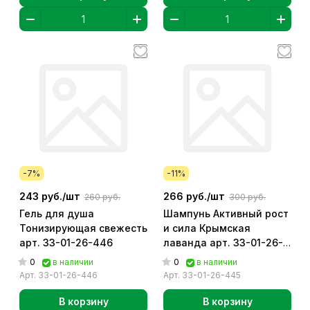
-7%
-11%
243 руб./
шт
266 руб./
шт
260 руб.
300 руб.
Гель для душа
Шампунь Активный рост
Тонизирующая свежесть
и сила Крымская
арт. 33-01-26-446
лаванда арт. 33-01-26-
445
0
0
в наличии
в наличии
Арт.
33-01-26-446
Арт.
33-01-26-445
В корзину
В корзину