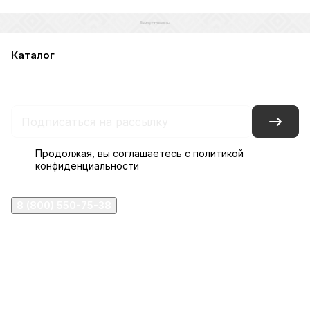
Каталог
Акции
Бренды
Услуги
Блог
Условия оплаты
Условия доставки
Контакты
Магазины
Гарантия на товар
Документы
Оферта
Продолжая, вы соглашаетесь с
политикой
конфиденциальности
8 (800) 550-75-38
ermogen@ermogen.ru
107199
,
г. Москва
,
Черницынский пр-д, д. 3, с. 11
191167
,
г. Санкт-Петербург
,
набережная Обводного
канала, 7Б