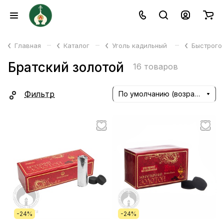
–
–
–
Главная
Каталог
Уголь кадильный
Быстрого
Братский золотой
16 товаров
Фильтр
По умолчанию (возрастание)
-24%
-24%