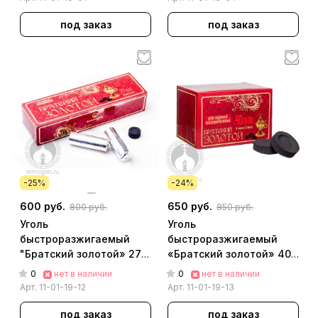
под заказ
под заказ
-25%
-24%
600 руб.
650 руб.
800 руб.
850 руб.
Уголь
Уголь
быстроразжигаемый
быстроразжигаемый
"Братский золотой» 27
«Братский золотой» 40
мм [6 шт в брикете][20
мм [5 шт в брикете][6
0
0
нет в наличии
нет в наличии
брик в упак.]
брик. в упак.]
Арт.
11-01-19-12
Арт.
11-01-19-13
под заказ
под заказ