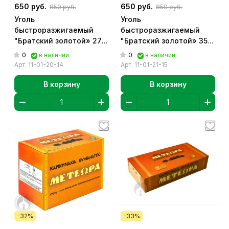
650 руб.
650 руб.
850 руб.
850 руб.
Уголь
Уголь
быстроразжигаемый
быстроразжигаемый
"Братский золотой» 27
"Братский золотой» 35
мм [6 шт в брикете][16
мм [6 шт в брикете][8
0
0
в наличии
в наличии
брик в упак.]
брик в упак.]
Арт.
11-01-20-14
Арт.
11-01-21-15
В корзину
В корзину
-32%
-33%