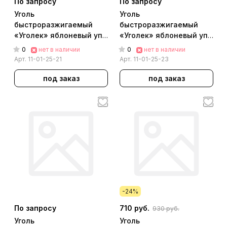
По запросу
По запросу
Уголь
Уголь
быстроразжигаемый
быстроразжигаемый
«Уголек» яблоневый уп.
«Уголек» яблоневый уп.
[d=22мм] [240 табл в уп.]
[d=40мм] [60 табл в уп.]
0
0
нет в наличии
нет в наличии
Арт.
11-01-25-21
Арт.
11-01-25-23
под заказ
под заказ
-24%
По запросу
710 руб.
930 руб.
Уголь
Уголь