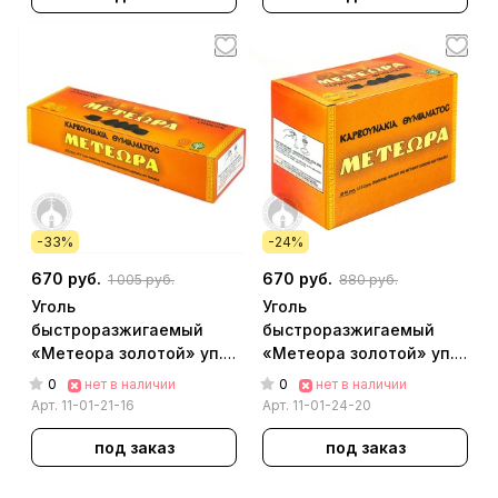
-33%
-24%
670 руб.
670 руб.
1 005 руб.
880 руб.
Уголь
Уголь
быстроразжигаемый
быстроразжигаемый
«Метеора золотой» уп.
«Метеора золотой» уп.
[6 табл,d=27мм] [20
[4 табл, d=50мм] [5
0
0
нет в наличии
нет в наличии
брикетов в уп.]
брикетов в уп.]
Арт.
11-01-21-16
Арт.
11-01-24-20
под заказ
под заказ