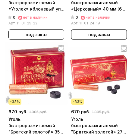
быстроразжигаемый
быстроразжигаемый
«Уголек» яблоневый уп.
«Церковный» 40 мм [6
[d=27мм] [120 табл в уп.]
шт в брикете][10 брик. в
0
0
нет в наличии
нет в наличии
упак.]
Арт.
11-01-25-22
Арт.
11-01-24-19
под заказ
под заказ
-33%
-33%
670 руб.
670 руб.
1 005 руб.
1 005 руб.
Уголь
Уголь
быстроразжигаемый
быстроразжигаемый
"Братский золотой» 35
"Братский золотой» 27