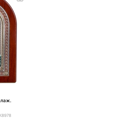
блаж.
К8978