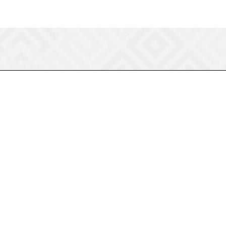
8 (800) 550-75-38
ermogen@ermogen.ru
107199
,
г. Москва
,
Черницынский пр-д,
д. 3, с. 11
191167
,
г. Санкт-Петербург
,
набережная
Обводного канала, 7Б
630132
,
г. Новосибирск
,
ул.
Челюскинцев 44