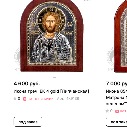
4 600 руб.
7 000 ру
Икона греч. EK 4 gold [Липчанская]
Икона 85
Матрона 
0
нет в наличии
Арт.
ИК9138
зеленом"1
0
нет
под заказ
под зак