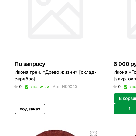
По запросу
6 000 р
Икона греч. «Древо жизни» [оклад-
Икона «Г
серебро]
[закр. ок
0
в наличии
Арт.
ИК9040
0
в н
В корзи
под заказ