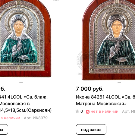
б.
7 000 руб.
441 4LCOL «Св. блаж.
Икона 84261 4LCOL «Св. 
Московская в
Матрона Московская»
4,5*18,5см.(Саркисян)
0
нет в наличии
Арт.
И
 в наличии
Арт.
ИК8979
аз
под заказ