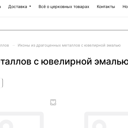
а
Доставка
Всё о церковных товарах
Контакты
Но
–
аллов
Иконы из драгоценных металлов с ювелирной эмалью
таллов с ювелирной эмаль