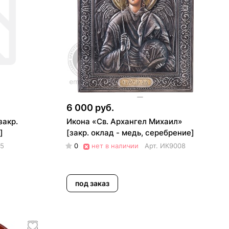
6 000 руб.
закр.
Икона «Св. Архангел Михаил»
]
[закр. оклад - медь, серебрение]
5
0
нет в наличии
Арт.
ИК9008
под заказ