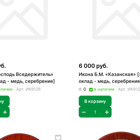
уб.
6 000 руб.
осподь Вседержитель»
Икона Б.М. «Казанская» [
лад - медь, серебрение]
оклад - медь, серебрение
аличии
Арт.
ИК9126
0
в наличии
Арт.
ИК912
ну
В корзину