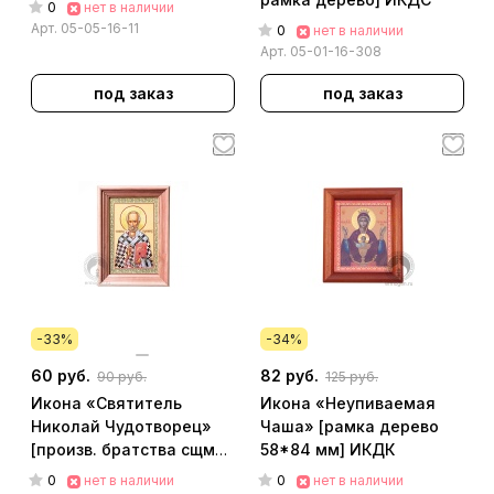
0
нет в наличии
Арт.
05-05-16-11
0
нет в наличии
Арт.
05-01-16-308
под заказ
под заказ
-33%
-34%
60 руб.
82 руб.
90 руб.
125 руб.
Икона «Святитель
Икона «Неупиваемая
Николай Чудотворец»
Чаша» [рамка дерево
[произв. братства сщмч.
58*84 мм] ИКДК
Ермогена] [90*140 мм,
0
0
нет в наличии
нет в наличии