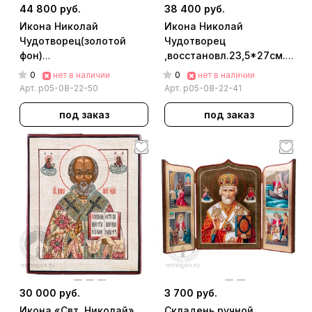
44 800 руб.
38 400 руб.
Икона Николай
Икона Николай
Чудотворец(золотой
Чудотворец
фон)
,восстановл.23,5*27см.
восстановлен.30*34см.
(Фокина)
0
0
нет в наличии
нет в наличии
(Фокина)
Арт.
р05-08-22-50
Арт.
р05-08-22-41
под заказ
под заказ
30 000 руб.
3 700 руб.
Икона «Свт. Николай»
Складень ручной