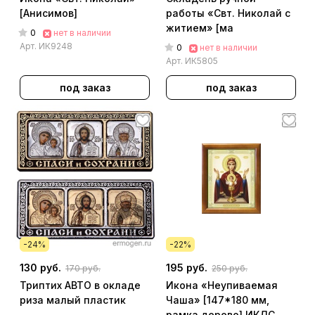
[Анисимов]
работы «Свт. Николай с
житием» [ма
0
нет в наличии
Арт.
ИК9248
0
нет в наличии
Арт.
ИК5805
под заказ
под заказ
-24%
-22%
130 руб.
195 руб.
170 руб.
250 руб.
Триптих АВТО в окладе
Икона «Неупиваемая
риза малый пластик
Чаша» [147*180 мм,
рамка дерево] ИКДС