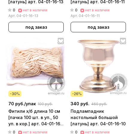
[латунь] арт. 04-01-16-13
[латунь] арт. 04-01-16-11
0
0
нет в наличии
нет в наличии
Арт.
04-01-16-13
Арт.
04-01-16-11
под заказ
под заказ
-30%
-26%
70 руб./
упак
340 руб.
100 руб.
460 руб.
Фитили х/б длина 10 см
Подлампадник
[пачка 100 шт. в уп., 50
настольный большой
уп. в кор.] арт. 04-01-16-
[латунь] арт. 04-01-16-10
16
0
0
нет в наличии
нет в наличии