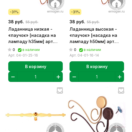
-31%
-31%
38 руб.
38 руб.
55 руб.
55 руб.
Ладанница низкая -
Ладанница высокая -
«паучок» [насадка на
«паучок» [насадка на
лампаду h35мм] арт.
лампаду h50мм] арт.
04-01-25-16
04-01-16-14
0
0
в наличии
в наличии
Арт.
04-01-25-16
Арт.
04-01-16-14
В корзину
В корзину