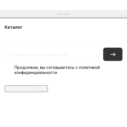
Каталог
Акции
Бренды
Услуги
Блог
Условия оплаты
Условия доставки
Контакты
Магазины
Гарантия на товар
Документы
Оферта
Продолжая, вы соглашаетесь с
политикой
конфиденциальности
8 (800) 550-75-38
ermogen@ermogen.ru
107199
,
г. Москва
,
Черницынский пр-д, д. 3, с. 11
191167
,
г. Санкт-Петербург
,
набережная Обводного
канала, 7Б