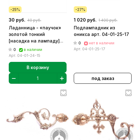
-25%
-27%
30 руб.
1 020 руб.
40 руб.
1 400 руб.
Ладанница - «паучок»
Подлампадник из
золотой тонкий
оникса арт. 04-01-25-17
[насадка на лампаду]
0
нет в наличии
арт. 04-01-24-15
Арт.
04-01-25-17
0
в наличии
Арт.
04-01-24-15
В корзину
под заказ